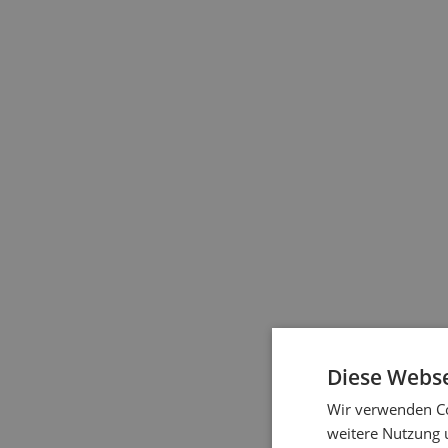
Sie ermöglichen auf 
Bedienung sehr komfo
Die Lamellen können 
Diese Webse
Wir verwenden Co
weitere Nutzung 