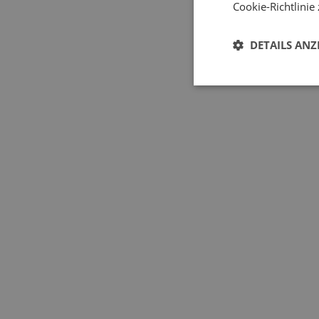
Cookie-Richtlinie
DETAILS ANZ
Einer der Vorteile v
Zweiflüge
Maßgesch
Zweiflügelige Garagentore
z
empfindlichere Bauteile wi
der Renovierung älterer Ge
Neubauten sind gut geeigne
Ihr Haus hat Holzfenster o
Garagentore aus Holz werden
heutigen Materialien konku