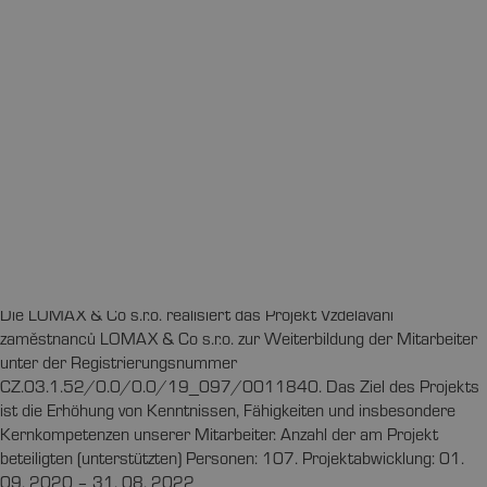
Partner werden
Partnerzone
Grafik-Handbuch
Erklärung zur Barrierefreiheit
Das vertrauenswürdigste Unternehmen
AAA-PLATIN-ZERTIFIKAT
Smart Solar Shading
© 2016 – 2026 LOMAX & Co s.r.o.
Alle auf dieser Website
verwendeten Videos, Bilder und Texte dienen ausschließlich
Informationszwecken. Der Hersteller behält sich Änderungen in der
Produktion vor.
Lesensky.cz
Die LOMAX & Co s.r.o. realisiert das Projekt Vzdělávání
zaměstnanců LOMAX & Co s.r.o. zur Weiterbildung der Mitarbeiter
unter der Registrierungsnummer
CZ.03.1.52/0.0/0.0/19_097/0011840. Das Ziel des Projekts
ist die Erhöhung von Kenntnissen, Fähigkeiten und insbesondere
Kernkompetenzen unserer Mitarbeiter. Anzahl der am Projekt
beteiligten (unterstützten) Personen: 107. Projektabwicklung: 01.
09. 2020 – 31. 08. 2022