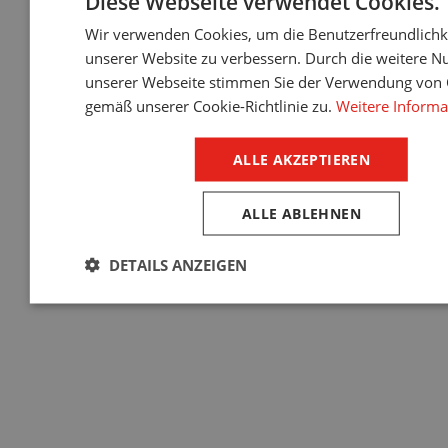
Diese Webseite verwendet Cookies.
Weiter Beispiele
Wir verwenden Cookies, um die Benutzerfreundlichk
Design ganz nach
unserer Website zu verbessern. Durch die weitere N
Ihrem Geschmack
unserer Webseite stimmen Sie der Verwendung von 
gemäß unserer Cookie-Richtlinie zu.
Weitere Informa
Bauteilfarben
ALLE AKZEPTIEREN
 9006
RAL 9007
RAL 9016
RAL 7001
RAL 7012
RAL 7016
RAL 
ALLE ABLEHNEN
DETAILS ANZEIGEN
7 Basis-Farbtöne
Die Oberflächen der Aluminiumsysteme entsprechen den