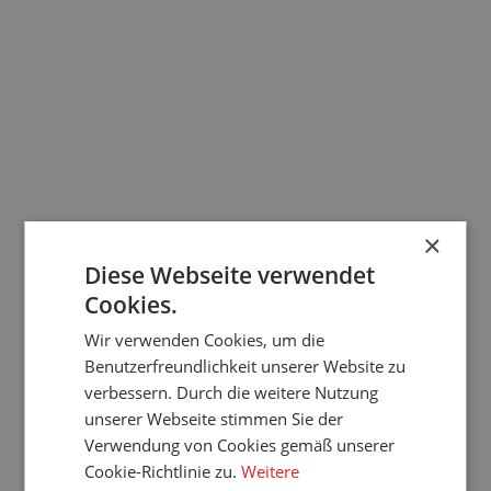
WGS Sonnenschutz GmbH
Pfadnavigation
Startseite
Kontakt
Suchen Sie sich eine
andere Filiale
Wir haben über 80 Filialen in der ganzen Tschechischen
Republik. In jedem Landkreis finden Sie mindestens einen, und
×
die App weist Sie darauf hin, wohin der kürzeste Weg führt.
Diese Webseite verwendet
Finden Sie die nächste Filiale
Cookies.
Wir verwenden Cookies, um die
info@lomax-co.at
Benutzerfreundlichkeit unserer Website zu
0800 298 892
verbessern. Durch die weitere Nutzung
unserer Webseite stimmen Sie der
Alle Kontakte
Verwendung von Cookies gemäß unserer
Cookie-Richtlinie zu.
Weitere
Facebook