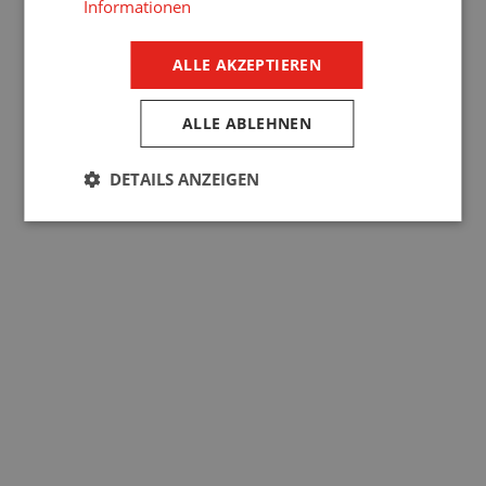
Informationen
YouTube
Instagram
LinkedIn
ALLE AKZEPTIEREN
Pinterest
Produkte
ALLE ABLEHNEN
Jalousien
DETAILS ANZEIGEN
Tore
Screen-Rollläden
Rollläden
Industrietore
Insektenschutznetze
Sonstiges
FÜR KUNDEN
Anfrageformular
Garantien und Gewährleistung
Downloads
Service
DSGVO
Cookies