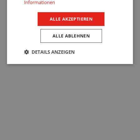
Informationen
YouTube
Instagram
LinkedIn
ALLE AKZEPTIEREN
Pinterest
Produkte
ALLE ABLEHNEN
Jalousien
DETAILS ANZEIGEN
Tore
Screen-Rollläden
Rollläden
Industrietore
Insektenschutznetze
Sonstiges
FÜR KUNDEN
Anfrageformular
Garantien und Gewährleistung
Downloads
Service
DSGVO
Cookies