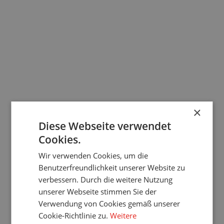
PV Fenster
Pfadnavigation
Startseite
Kontakt
Suchen Sie sich eine
andere Filiale
Wir haben über 80 Filialen in der ganzen Tschechischen
Republik. In jedem Landkreis finden Sie mindestens einen, und
×
die App weist Sie darauf hin, wohin der kürzeste Weg führt.
Diese Webseite verwendet
Finden Sie die nächste Filiale
Cookies.
Wir verwenden Cookies, um die
info@lomax-co.at
Benutzerfreundlichkeit unserer Website zu
0800 298 892
verbessern. Durch die weitere Nutzung
unserer Webseite stimmen Sie der
Alle Kontakte
Verwendung von Cookies gemäß unserer
Cookie-Richtlinie zu.
Weitere
Facebook