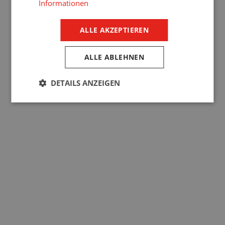
Informationen
ALLE AKZEPTIEREN
ALLE ABLEHNEN
DETAILS ANZEIGEN
Mit Außenjalousien erhalten Sie eine elegante und
zeitlose Ergänzung für Ihr Haus.
Screen-Rollläden
Screen-Rollläden
sind eine moderne Alternative zu
optimale
Außenjalousien und Außenrollläden. Sie können