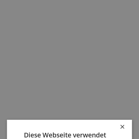
Ungefährer Preis
Wie viel werden die Außenjalousien während der
Herbstaktion kosten?
×
Diese Webseite verwendet