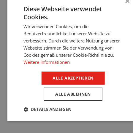
×
Diese Webseite verwendet
Die elektronische Türsteuerung verfügt über eine eigene
Cookies.
Notstromversorgung. So können Sie Ihre Tür auch bei
einem Stromausfall entriegeln.
Wir verwenden Cookies, um die
Benutzerfreundlichkeit unserer Website zu
verbessern. Durch die weitere Nutzung unserer
Webseite stimmen Sie der Verwendung von
Wie reagiert die
Cookies gemäß unserer Cookie-Richtlinie zu.
Weitere Informationen
Außenbeschattungstechn
auf einen Stromausfall?
ALLE AKZEPTIEREN
Es ist verständlich, dass man mit mechanisch betriebenen
ALLE ABLEHNEN
Jalousien und
Rollläden
ohne Strom auskommen kann. Die
motorisierte Beschattungssteuerung
ist jedoch ein aktueller
DETAILS ANZEIGEN
Smart-Home-
Trend, der mit der steigenden Beliebtheit von
Systemen
einhergeht. Die Nutzer wollen nicht nur Komfort,
sondern entscheiden sich vor allem wegen der
Energieeinsparung für diese Alternative. Durch die